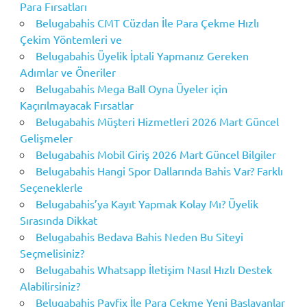
Para Fırsatları
Belugabahis CMT Cüzdan İle Para Çekme Hızlı
Çekim Yöntemleri ve
Belugabahis Üyelik İptali Yapmanız Gereken
Adımlar ve Öneriler
Belugabahis Mega Ball Oyna Üyeler için
Kaçırılmayacak Fırsatlar
Belugabahis Müşteri Hizmetleri 2026 Mart Güncel
Gelişmeler
Belugabahis Mobil Giriş 2026 Mart Güncel Bilgiler
Belugabahis Hangi Spor Dallarında Bahis Var? Farklı
Seçeneklerle
Belugabahis’ya Kayıt Yapmak Kolay Mı? Üyelik
Sırasında Dikkat
Belugabahis Bedava Bahis Neden Bu Siteyi
Seçmelisiniz?
Belugabahis Whatsapp İletişim Nasıl Hızlı Destek
Alabilirsiniz?
Belugabahis Payfix İle Para Çekme Yeni Başlayanlar