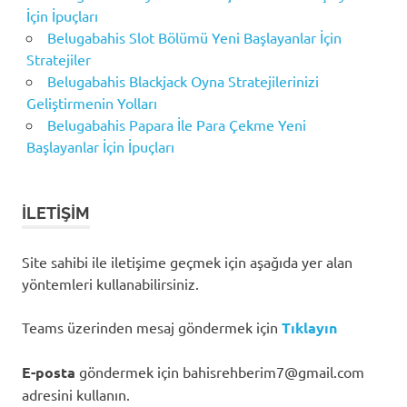
İçin İpuçları
Belugabahis Slot Bölümü Yeni Başlayanlar İçin
Stratejiler
Belugabahis Blackjack Oyna Stratejilerinizi
Geliştirmenin Yolları
Belugabahis Papara İle Para Çekme Yeni
Başlayanlar İçin İpuçları
İLETIŞIM
Site sahibi ile iletişime geçmek için aşağıda yer alan
yöntemleri kullanabilirsiniz.
Teams üzerinden mesaj göndermek için
Tıklayın
E-posta
göndermek için
bahisrehberim7@gmail.com
adresini kullanın.