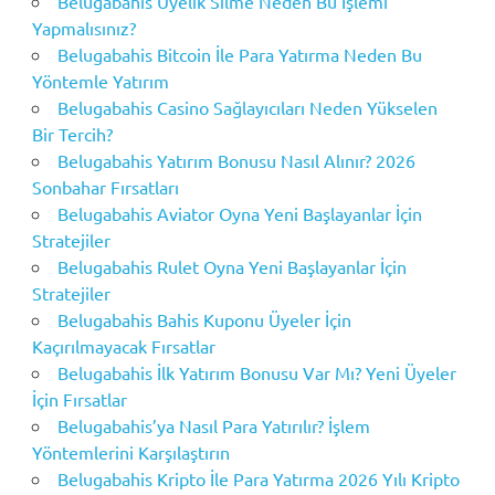
Belugabahis Üyelik Silme Neden Bu İşlemi
Yapmalısınız?
Belugabahis Bitcoin İle Para Yatırma Neden Bu
Yöntemle Yatırım
Belugabahis Casino Sağlayıcıları Neden Yükselen
Bir Tercih?
Belugabahis Yatırım Bonusu Nasıl Alınır? 2026
Sonbahar Fırsatları
Belugabahis Aviator Oyna Yeni Başlayanlar İçin
Stratejiler
Belugabahis Rulet Oyna Yeni Başlayanlar İçin
Stratejiler
Belugabahis Bahis Kuponu Üyeler İçin
Kaçırılmayacak Fırsatlar
Belugabahis İlk Yatırım Bonusu Var Mı? Yeni Üyeler
İçin Fırsatlar
Belugabahis’ya Nasıl Para Yatırılır? İşlem
Yöntemlerini Karşılaştırın
Belugabahis Kripto İle Para Yatırma 2026 Yılı Kripto