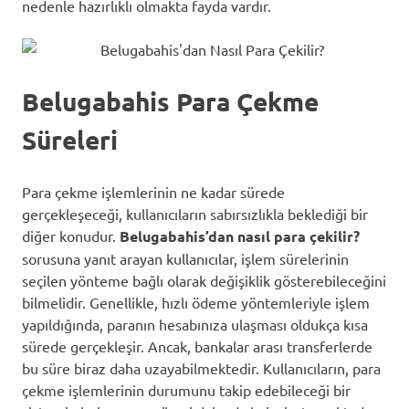
nedenle hazırlıklı olmakta fayda vardır.
Belugabahis Para Çekme
Süreleri
Para çekme işlemlerinin ne kadar sürede
gerçekleşeceği, kullanıcıların sabırsızlıkla beklediği bir
diğer konudur.
Belugabahis’dan nasıl para çekilir?
sorusuna yanıt arayan kullanıcılar, işlem sürelerinin
seçilen yönteme bağlı olarak değişiklik gösterebileceğini
bilmelidir. Genellikle, hızlı ödeme yöntemleriyle işlem
yapıldığında, paranın hesabınıza ulaşması oldukça kısa
sürede gerçekleşir. Ancak, bankalar arası transferlerde
bu süre biraz daha uzayabilmektedir. Kullanıcıların, para
çekme işlemlerinin durumunu takip edebileceği bir