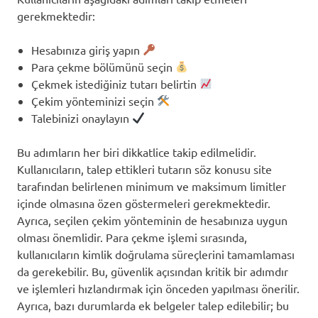
gerekmektedir:
Hesabınıza giriş yapın
Para çekme bölümünü seçin
Çekmek istediğiniz tutarı belirtin
Çekim yönteminizi seçin
Talebinizi onaylayın
Bu adımların her biri dikkatlice takip edilmelidir.
Kullanıcıların, talep ettikleri tutarın söz konusu site
tarafından belirlenen minimum ve maksimum limitler
içinde olmasına özen göstermeleri gerekmektedir.
Ayrıca, seçilen çekim yönteminin de hesabınıza uygun
olması önemlidir. Para çekme işlemi sırasında,
kullanıcıların kimlik doğrulama süreçlerini tamamlaması
da gerekebilir. Bu, güvenlik açısından kritik bir adımdır
ve işlemleri hızlandırmak için önceden yapılması önerilir.
Ayrıca, bazı durumlarda ek belgeler talep edilebilir; bu