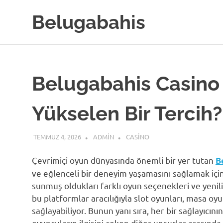
Skip
Belugabahis
to
content
Belugabahis Casino 
Yükselen Bir Tercih?
TEMMUZ 4, 2026
ADMIN
CASINO
Çevrimiçi oyun dünyasında önemli bir yer tutan
B
ve eğlenceli bir deneyim yaşamasını sağlamak için 
sunmuş oldukları farklı oyun seçenekleri ve yenilik
bu platformlar aracılığıyla slot oyunları, masa oy
sağlayabiliyor. Bunun yanı sıra, her bir sağlayıcı
oyuncuların ilgisini çeken diğer unsurlar arasında