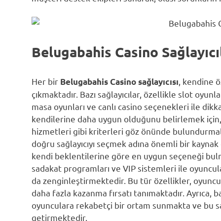
Belugabahis Casino Sağlayıcıl
Her bir
, kendine 
Belugabahis Casino sağlayıcısı
çıkmaktadır. Bazı sağlayıcılar, özellikle slot oyun
masa oyunları ve canlı casino seçenekleri ile dikk
kendilerine daha uygun olduğunu belirlemek için, o
hizmetleri gibi kriterleri göz önünde bulundurmalı
doğru sağlayıcıyı seçmek adına önemli bir kaynak
kendi beklentilerine göre en uygun seçeneği bulm
sadakat programları ve VIP sistemleri ile oyuncul
da zenginleştirmektedir. Bu tür özellikler, oyuncul
daha fazla kazanma fırsatı tanımaktadır. Ayrıca, b
oyunculara rekabetçi bir ortam sunmakta ve bu s
getirmektedir.