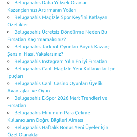
Belugabahis Daha Yüksek Oranlar
Kazançlarınızı Artırmanın Yolları
Belugabahis Maç İzle Spor Keyfini Katlayan
Özellikler
Belugabahis Ücretsiz Döndürme Neden Bu
Fırsatları Kaçırmamalısınız?
Belugabahis Jackpot Oyunları Büyük Kazanç
Şansını Nasıl Yakalarsınız?
Belugabahis Instagram Yılın En İyi Fırsatları
Belugabahis Canlı Maç İzle Yeni Kullanıcılar İçin
İpuçları
Belugabahis Canlı Casino Oyunları Üyelik
Avantajları ve Oyun
Belugabahis E-Spor 2026 Mart Trendleri ve
Fırsatları
Belugabahis Minimum Para Çekme
Kullanıcıların Doğru Bilgileri Alması
Belugabahis Haftalık Bonus Yeni Üyeler İçin
Özel Olanaklar