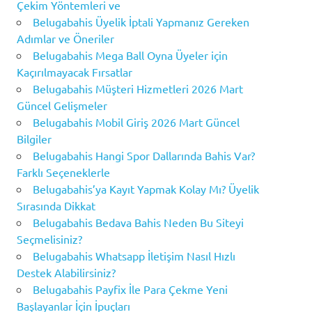
Çekim Yöntemleri ve
Belugabahis Üyelik İptali Yapmanız Gereken
Adımlar ve Öneriler
Belugabahis Mega Ball Oyna Üyeler için
Kaçırılmayacak Fırsatlar
Belugabahis Müşteri Hizmetleri 2026 Mart
Güncel Gelişmeler
Belugabahis Mobil Giriş 2026 Mart Güncel
Bilgiler
Belugabahis Hangi Spor Dallarında Bahis Var?
Farklı Seçeneklerle
Belugabahis’ya Kayıt Yapmak Kolay Mı? Üyelik
Sırasında Dikkat
Belugabahis Bedava Bahis Neden Bu Siteyi
Seçmelisiniz?
Belugabahis Whatsapp İletişim Nasıl Hızlı
Destek Alabilirsiniz?
Belugabahis Payfix İle Para Çekme Yeni
Başlayanlar İçin İpuçları