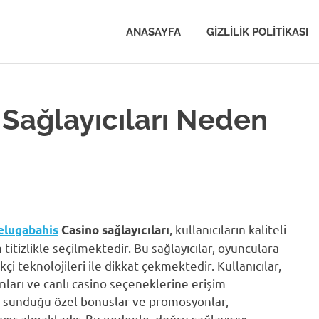
ANASAYFA
GIZLILIK POLITIKASI
Sağlayıcıları Neden
, kullanıcıların kaliteli
elugabahis
Casino sağlayıcıları
titizlikle seçilmektedir. Bu sağlayıcılar, oyunculara
çi teknolojileri ile dikkat çekmektedir. Kullanıcılar,
unları ve canlı casino seçeneklerine erişim
nın sunduğu özel bonuslar ve promosyonlar,
 yer almaktadır. Bu nedenle, doğru sağlayıcıyı