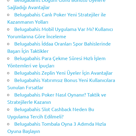
Sağladığı Avantajlar
Belugabahis Canlı Poker Yeni Stratejiler ile
Kazanmanın Yolları
Belugabahis Mobil Uygulama Var Mı? Kullanıcı
Yorumlarına Göre İnceleme
Belugabahis İddaa Oranları Spor Bahislerinde
Başarı İçin Taktikler
Belugabahis Para Çekme Süresi Hızlı İşlem
Yöntemleri ve İpuçları
Belugabahis Zeplin Yeni Üyeler İçin Avantajlar
Belugabahis Yatırımsız Bonus Yeni Kullanıcılara
Sunulan Fırsatlar
Belugabahis Poker Nasıl Oynanır? Taktik ve
Stratejilerle Kazanın
Belugabahis Slot Cashback Neden Bu
Uygulama Tercih Edilmeli?
Belugabahis Tombala Oyna 3 Adımda Hızla
Oyuna Başlayın