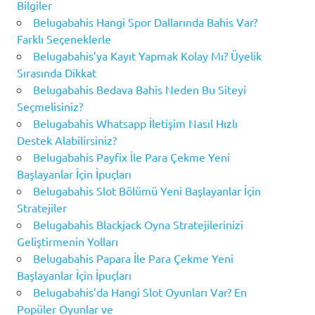
Bilgiler
Belugabahis Hangi Spor Dallarında Bahis Var?
Farklı Seçeneklerle
Belugabahis’ya Kayıt Yapmak Kolay Mı? Üyelik
Sırasında Dikkat
Belugabahis Bedava Bahis Neden Bu Siteyi
Seçmelisiniz?
Belugabahis Whatsapp İletişim Nasıl Hızlı
Destek Alabilirsiniz?
Belugabahis Payfix İle Para Çekme Yeni
Başlayanlar İçin İpuçları
Belugabahis Slot Bölümü Yeni Başlayanlar İçin
Stratejiler
Belugabahis Blackjack Oyna Stratejilerinizi
Geliştirmenin Yolları
Belugabahis Papara İle Para Çekme Yeni
Başlayanlar İçin İpuçları
Belugabahis’da Hangi Slot Oyunları Var? En
Popüler Oyunlar ve