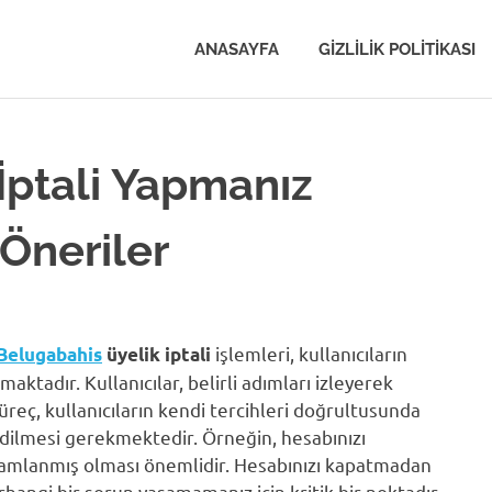
ANASAYFA
GIZLILIK POLITIKASI
İptali Yapmanız
Öneriler
işlemleri, kullanıcıların
Belugabahis
üyelik iptali
ktadır. Kullanıcılar, belirli adımları izleyerek
süreç, kullanıcıların kendi tercihleri doğrultusunda
edilmesi gerekmektedir. Örneğin, hesabınızı
amlanmış olması önemlidir. Hesabınızı kapatmadan
rhangi bir sorun yaşamamanız için kritik bir noktadır.