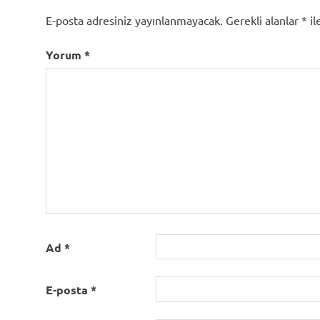
E-posta adresiniz yayınlanmayacak.
Gerekli alanlar
*
il
Yorum
*
Ad
*
E-posta
*