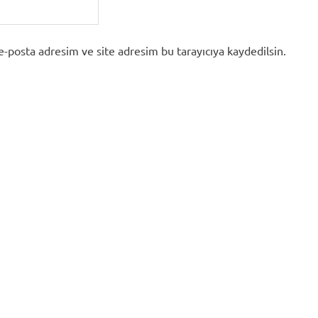
e-posta adresim ve site adresim bu tarayıcıya kaydedilsin.