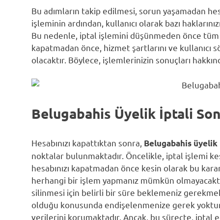
Bu adımların takip edilmesi, sorun yaşamadan hesab
işleminin ardından, kullanıcı olarak bazı hakların
Bu nedenle, iptal işlemini düşünmeden önce tüm 
kapatmadan önce, hizmet şartlarını ve kullanıcı 
olacaktır. Böylece, işlemlerinizin sonuçları hakkında
Belugabahis Üyelik İptali So
Hesabınızı kapattıktan sonra,
Belugabahis üyelik 
noktalar bulunmaktadır. Öncelikle, iptal işlemi ke
hesabınızı kapatmadan önce kesin olarak bu kararı 
herhangi bir işlem yapmanız mümkün olmayacaktır. 
silinmesi için belirli bir süre beklemeniz gerekme
olduğu konusunda endişelenmenize gerek yoktur, 
verilerini korumaktadır. Ancak, bu süreçte, iptal ed