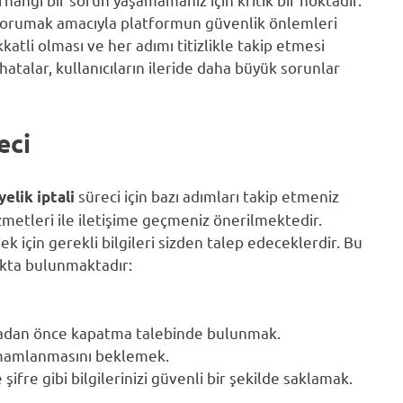
izi korumak amacıyla platformun güvenlik önlemleri
katli olması ve her adımı titizlikle takip etmesi
atalar, kullanıcıların ileride daha büyük sorunlar
eci
süreci için bazı adımları takip etmeniz
elik iptali
metleri ile iletişime geçmeniz önerilmektedir.
ek için gerekli bilgileri sizden talep edeceklerdir. Bu
kta bulunmaktadır:
madan önce kapatma talebinde bulunmak.
tamamlanmasını beklemek.
şifre gibi bilgilerinizi güvenli bir şekilde saklamak.