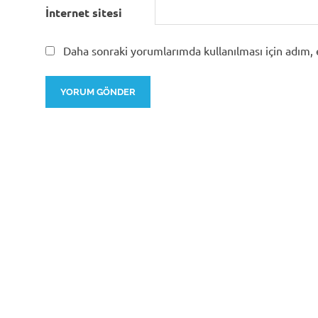
İnternet sitesi
Daha sonraki yorumlarımda kullanılması için adım, 