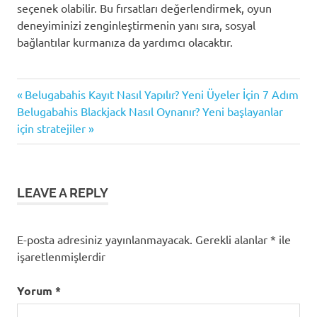
seçenek olabilir. Bu fırsatları değerlendirmek, oyun
deneyiminizi zenginleştirmenin yanı sıra, sosyal
bağlantılar kurmanıza da yardımcı olacaktır.
Çevrimiçi
Previous
Yazı
Belugabahis Kayıt Nasıl Yapılır? Yeni Üyeler İçin 7 Adım
Bahis
Next
Post:
Belugabahis Blackjack Nasıl Oynanır? Yeni başlayanlar
gezinmesi
Oyun
Post:
için stratejiler
Kuralları
Slot
Yarışmaları
LEAVE A REPLY
E-posta adresiniz yayınlanmayacak.
Gerekli alanlar
*
ile
işaretlenmişlerdir
Yorum
*