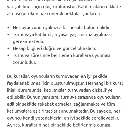
yarışabilmesi için oluşturulmuştur. Katılımcıların dikkate
alması gereken bazı önemli noktalar şunlardır:
Her oyuncunun yalnızca bir hesabı bulunmalıdır.
Turnuvaya katılım için yasal yaş sınırına uyulması
gerekmektedir.
Hesap bilgileri doğru ve güncel olmalıdır.
Turnuva süresince belirlenen kurallara uyulması
zorunludur.
Bu kurallar, oyuncuların turnuvadan en iyi şekilde
faydalanabilmesi için oluşturulmuştur. Herhangi bir kural
ihlali durumunda, katılımcılar turnuvadan diskalifiye
edilebilir. Bunun yanı sıra, turnuva sırasında oyuncuların
adil bir şekilde rekabet etmeleri sağlanmakta ve tüm
katılımcılara eşit fırsatlar sunulmaktadır. Bu sayede, her
oyuncu kendi yeteneklerini en iyi şekilde sergileyebilir.
Ayrıca, kuralların net bir şekilde belirlenmiş olması,