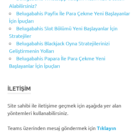
Alabilirsiniz?
Belugabahis Payfix İle Para Çekme Yeni Başlayanlar
İçin İpuçları
Belugabahis Slot Bölümü Yeni Başlayanlar İçin
Stratejiler
Belugabahis Blackjack Oyna Stratejilerinizi
Geliştirmenin Yolları
Belugabahis Papara İle Para Çekme Yeni
Başlayanlar İçin İpuçları
İLETIŞIM
Site sahibi ile iletişime geçmek için aşağıda yer alan
yöntemleri kullanabilirsiniz.
Teams üzerinden mesaj göndermek için
Tıklayın