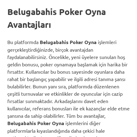
Belugabahis Poker Oyna
Avantajları
Bu platformda
Belugabahis Poker Oyna
işlemleri
gerçekleştirdiğinizde, birçok avantajdan
faydalanabilirsiniz. Öncelikle, yeni üyelere sunulan hoş
geldin bonusu, poker oynamaya başlamak için harika bir
fırsattır. Kullanıcılar bu bonus sayesinde oyunlara daha
rahat bir başlangıç yapabilir ve ilgili adresi tanıma şansı
bulabilirler. Bunun yanı sıra, platformda düzenlenen
çeşitli turnuvalar ve etkinlikler de oyuncular için cazip
fırsatlar sunmaktadır. Arkadaşlarını davet eden
kullanıcılar, referans bonusları ile ek kazançlar elde etme
şansına da sahip olabilirler. Tüm bu avantajlar,
Belugabahis Poker Oyna
işlemlerini diğer
platformlarla kıyaslandığında daha çekici hale