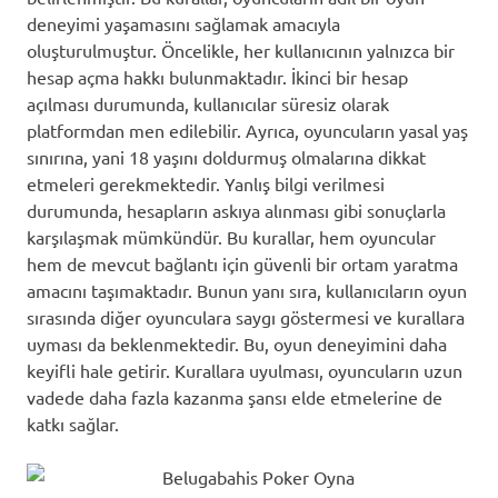
deneyimi yaşamasını sağlamak amacıyla
oluşturulmuştur. Öncelikle, her kullanıcının yalnızca bir
hesap açma hakkı bulunmaktadır. İkinci bir hesap
açılması durumunda, kullanıcılar süresiz olarak
platformdan men edilebilir. Ayrıca, oyuncuların yasal yaş
sınırına, yani 18 yaşını doldurmuş olmalarına dikkat
etmeleri gerekmektedir. Yanlış bilgi verilmesi
durumunda, hesapların askıya alınması gibi sonuçlarla
karşılaşmak mümkündür. Bu kurallar, hem oyuncular
hem de mevcut bağlantı için güvenli bir ortam yaratma
amacını taşımaktadır. Bunun yanı sıra, kullanıcıların oyun
sırasında diğer oyunculara saygı göstermesi ve kurallara
uyması da beklenmektedir. Bu, oyun deneyimini daha
keyifli hale getirir. Kurallara uyulması, oyuncuların uzun
vadede daha fazla kazanma şansı elde etmelerine de
katkı sağlar.