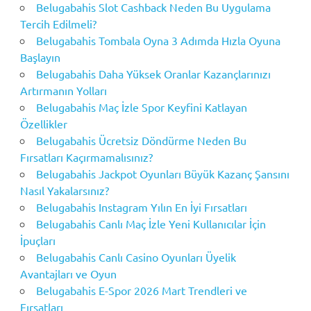
Belugabahis Slot Cashback Neden Bu Uygulama
Tercih Edilmeli?
Belugabahis Tombala Oyna 3 Adımda Hızla Oyuna
Başlayın
Belugabahis Daha Yüksek Oranlar Kazançlarınızı
Artırmanın Yolları
Belugabahis Maç İzle Spor Keyfini Katlayan
Özellikler
Belugabahis Ücretsiz Döndürme Neden Bu
Fırsatları Kaçırmamalısınız?
Belugabahis Jackpot Oyunları Büyük Kazanç Şansını
Nasıl Yakalarsınız?
Belugabahis Instagram Yılın En İyi Fırsatları
Belugabahis Canlı Maç İzle Yeni Kullanıcılar İçin
İpuçları
Belugabahis Canlı Casino Oyunları Üyelik
Avantajları ve Oyun
Belugabahis E-Spor 2026 Mart Trendleri ve
Fırsatları