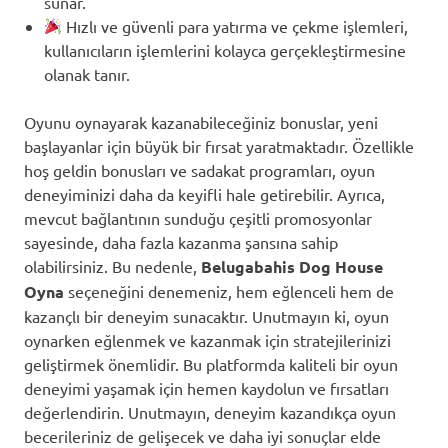
sunar.
Hızlı ve güvenli para yatırma ve çekme işlemleri,
kullanıcıların işlemlerini kolayca gerçekleştirmesine
olanak tanır.
Oyunu oynayarak kazanabileceğiniz bonuslar, yeni
başlayanlar için büyük bir fırsat yaratmaktadır. Özellikle
hoş geldin bonusları ve sadakat programları, oyun
deneyiminizi daha da keyifli hale getirebilir. Ayrıca,
mevcut bağlantının sunduğu çeşitli promosyonlar
sayesinde, daha fazla kazanma şansına sahip
olabilirsiniz. Bu nedenle,
Belugabahis Dog House
Oyna
seçeneğini denemeniz, hem eğlenceli hem de
kazançlı bir deneyim sunacaktır. Unutmayın ki, oyun
oynarken eğlenmek ve kazanmak için stratejilerinizi
geliştirmek önemlidir. Bu platformda kaliteli bir oyun
deneyimi yaşamak için hemen kaydolun ve fırsatları
değerlendirin. Unutmayın, deneyim kazandıkça oyun
becerileriniz de gelişecek ve daha iyi sonuçlar elde