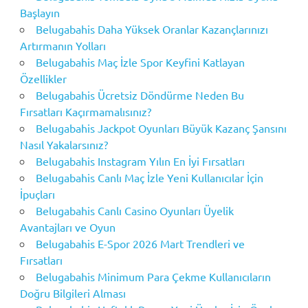
Başlayın
Belugabahis Daha Yüksek Oranlar Kazançlarınızı
Artırmanın Yolları
Belugabahis Maç İzle Spor Keyfini Katlayan
Özellikler
Belugabahis Ücretsiz Döndürme Neden Bu
Fırsatları Kaçırmamalısınız?
Belugabahis Jackpot Oyunları Büyük Kazanç Şansını
Nasıl Yakalarsınız?
Belugabahis Instagram Yılın En İyi Fırsatları
Belugabahis Canlı Maç İzle Yeni Kullanıcılar İçin
İpuçları
Belugabahis Canlı Casino Oyunları Üyelik
Avantajları ve Oyun
Belugabahis E-Spor 2026 Mart Trendleri ve
Fırsatları
Belugabahis Minimum Para Çekme Kullanıcıların
Doğru Bilgileri Alması