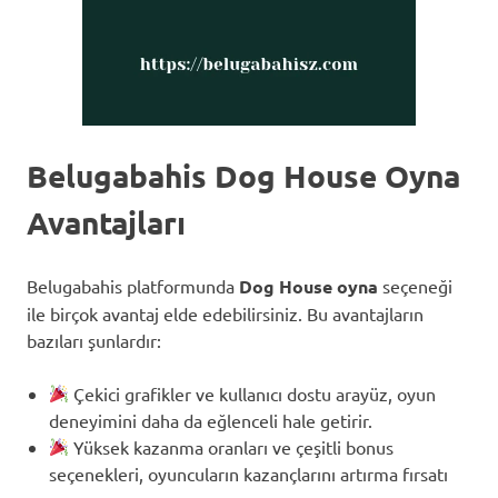
Belugabahis Dog House Oyna
Avantajları
Belugabahis platformunda
Dog House oyna
seçeneği
ile birçok avantaj elde edebilirsiniz. Bu avantajların
bazıları şunlardır:
Çekici grafikler ve kullanıcı dostu arayüz, oyun
deneyimini daha da eğlenceli hale getirir.
Yüksek kazanma oranları ve çeşitli bonus
seçenekleri, oyuncuların kazançlarını artırma fırsatı