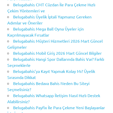
Belugabahis CMT Cüzdan İle Para Çekme Hızlı
Çekim Yöntemleri ve
Belugabahis Üyelik İptali Yapmanız Gereken
Adımlar ve Öneriler
Belugabahis Mega Ball Oyna Üyeler için
Kaçırılmayacak Fırsatlar
Belugabahis Müşteri Hizmetleri 2026 Mart Güncel
Gelişmeler
Belugabahis Mobil Giriş 2026 Mart Güncel Bilgiler
Belugabahis Hangi Spor Dallarında Bahis Var? Farklı
Seçeneklerle
Belugabahis’ya Kayıt Yapmak Kolay Mı? Üyelik
Sırasında Dikkat
Belugabahis Bedava Bahis Neden Bu Siteyi
Seçmelisiniz?
Belugabahis Whatsapp İletişim Nasıl Hızlı Destek
Alabilirsiniz?
Belugabahis Payfix İle Para Çekme Yeni Başlayanlar