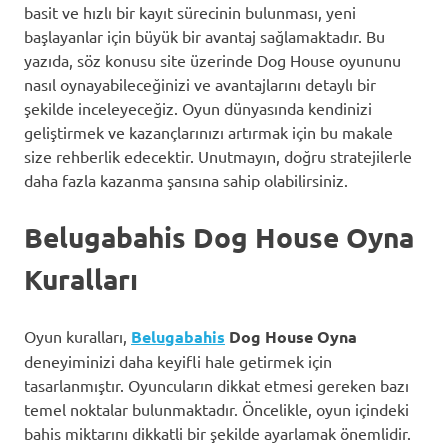
basit ve hızlı bir kayıt sürecinin bulunması, yeni
başlayanlar için büyük bir avantaj sağlamaktadır. Bu
yazıda, söz konusu site üzerinde Dog House oyununu
nasıl oynayabileceğinizi ve avantajlarını detaylı bir
şekilde inceleyeceğiz. Oyun dünyasında kendinizi
geliştirmek ve kazançlarınızı artırmak için bu makale
size rehberlik edecektir. Unutmayın, doğru stratejilerle
daha fazla kazanma şansına sahip olabilirsiniz.
Belugabahis Dog House Oyna
Kuralları
Oyun kuralları,
Belugabahis
Dog House Oyna
deneyiminizi daha keyifli hale getirmek için
tasarlanmıştır. Oyuncuların dikkat etmesi gereken bazı
temel noktalar bulunmaktadır. Öncelikle, oyun içindeki
bahis miktarını dikkatli bir şekilde ayarlamak önemlidir.