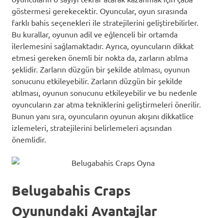
göstermesi gerekecektir. Oyuncular, oyun sırasında
farklı bahis seçenekleri ile stratejilerini geliştirebilirler.
Bu kurallar, oyunun adil ve eğlenceli bir ortamda
ilerlemesini sağlamaktadır. Ayrıca, oyuncuların dikkat
etmesi gereken önemli bir nokta da, zarların atılma
şeklidir. Zarların düzgün bir şekilde atılması, oyunun
sonucunu etkileyebilir. Zarların düzgün bir şekilde
atılması, oyunun sonucunu etkileyebilir ve bu nedenle
oyuncuların zar atma tekniklerini geliştirmeleri önerilir.
Bunun yanı sıra, oyuncuların oyunun akışını dikkatlice
izlemeleri, stratejilerini belirlemeleri açısından
önemlidir.
Belugabahis Craps
Oyunundaki Avantajlar