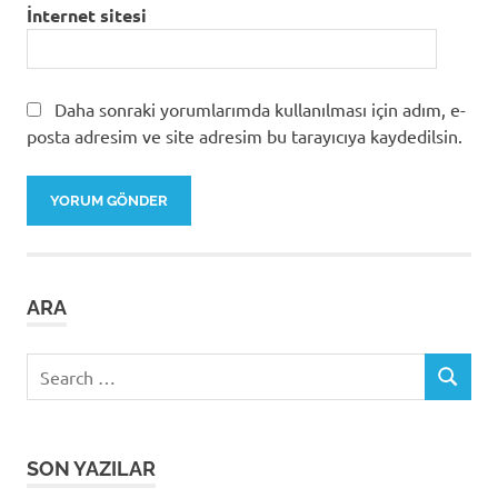
İnternet sitesi
Daha sonraki yorumlarımda kullanılması için adım, e-
posta adresim ve site adresim bu tarayıcıya kaydedilsin.
ARA
Search
SEARCH
for:
SON YAZILAR