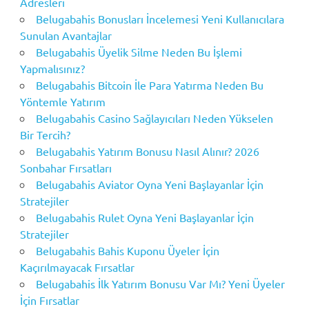
Adresleri
Belugabahis Bonusları İncelemesi Yeni Kullanıcılara
Sunulan Avantajlar
Belugabahis Üyelik Silme Neden Bu İşlemi
Yapmalısınız?
Belugabahis Bitcoin İle Para Yatırma Neden Bu
Yöntemle Yatırım
Belugabahis Casino Sağlayıcıları Neden Yükselen
Bir Tercih?
Belugabahis Yatırım Bonusu Nasıl Alınır? 2026
Sonbahar Fırsatları
Belugabahis Aviator Oyna Yeni Başlayanlar İçin
Stratejiler
Belugabahis Rulet Oyna Yeni Başlayanlar İçin
Stratejiler
Belugabahis Bahis Kuponu Üyeler İçin
Kaçırılmayacak Fırsatlar
Belugabahis İlk Yatırım Bonusu Var Mı? Yeni Üyeler
İçin Fırsatlar