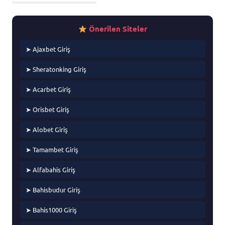
Önerilen Siteler
➤ Ajaxbet Giriş
➤ Sheratonking Giriş
➤ Acarbet Giriş
➤ Orisbet Giriş
➤ Alobet Giriş
➤ Tamambet Giriş
➤ Alfabahis Giriş
➤ Bahisbudur Giriş
➤ Bahis1000 Giriş