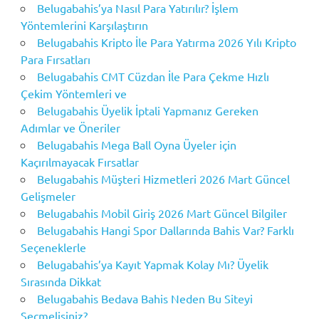
Belugabahis’ya Nasıl Para Yatırılır? İşlem
Yöntemlerini Karşılaştırın
Belugabahis Kripto İle Para Yatırma 2026 Yılı Kripto
Para Fırsatları
Belugabahis CMT Cüzdan İle Para Çekme Hızlı
Çekim Yöntemleri ve
Belugabahis Üyelik İptali Yapmanız Gereken
Adımlar ve Öneriler
Belugabahis Mega Ball Oyna Üyeler için
Kaçırılmayacak Fırsatlar
Belugabahis Müşteri Hizmetleri 2026 Mart Güncel
Gelişmeler
Belugabahis Mobil Giriş 2026 Mart Güncel Bilgiler
Belugabahis Hangi Spor Dallarında Bahis Var? Farklı
Seçeneklerle
Belugabahis’ya Kayıt Yapmak Kolay Mı? Üyelik
Sırasında Dikkat
Belugabahis Bedava Bahis Neden Bu Siteyi
Seçmelisiniz?