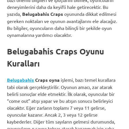
deneyimlerini daha da keyifli hale getirecektir. Bu
yazıda,
Belugabahis Craps
oyununda dikkat edilmesi
gereken noktaları ve oyunun avantajlarını ele alacağız.
Bu bilgiler, oyuncuların daha bilinçli bir şekilde oyun
oynamalarına yardımcı olacaktır.
Belugabahis Craps Oyunu
Kuralları
Belugabahis
Craps oyna
işlemi, bazı temel kurallara
tabi olarak gerçekleştirilir. Oyunun amacı, zar atarak
belirli sonuçlar elde etmektir. İlk olarak, oyuncular bir
“come out” atışı yapar ve bu atışın sonucu belirleyici
olacaktır. Eğer zarların toplamı 7 veya 11 gelirse,
oyuncular kazanır. Ancak 2, 3 veya 12 gelirse
kaybederler. Diğer tüm sayıların gelmesi durumunda,
oyuncuların o sayıyı tekrar atarak kazanmak için çaba