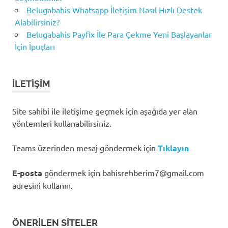
Belugabahis Whatsapp İletişim Nasıl Hızlı Destek
Alabilirsiniz?
Belugabahis Payfix İle Para Çekme Yeni Başlayanlar
İçin İpuçları
İLETIŞIM
Site sahibi ile iletişime geçmek için aşağıda yer alan
yöntemleri kullanabilirsiniz.
Teams üzerinden mesaj göndermek için
Tıklayın
E-posta
göndermek için
bahisrehberim7@gmail.com
adresini kullanın.
ÖNERILEN SITELER