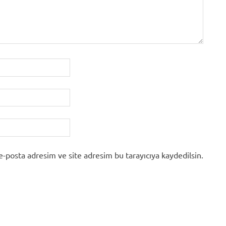
e-posta adresim ve site adresim bu tarayıcıya kaydedilsin.