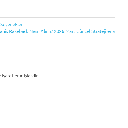
i Seçenekler
his Rakeback Nasıl Alınır? 2026 Mart Güncel Stratejiler
e işaretlenmişlerdir