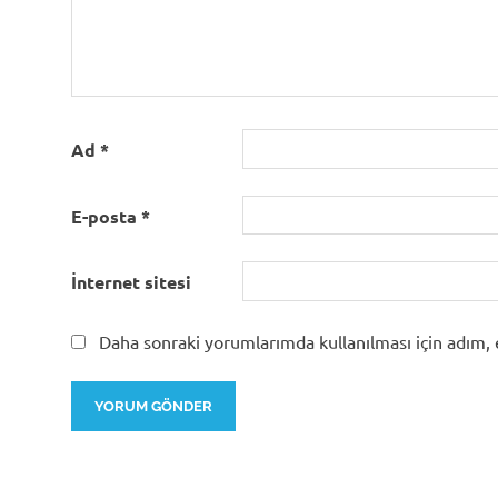
Ad
*
E-posta
*
İnternet sitesi
Daha sonraki yorumlarımda kullanılması için adım, 