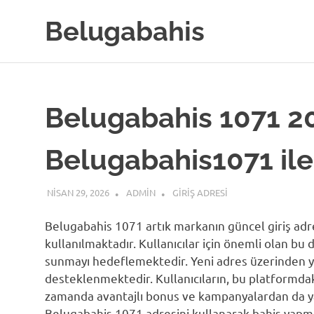
Skip
Belugabahis
to
content
Belugabahis 1071 20
Belugabahis1071 ile
NISAN 29, 2026
ADMIN
GIRIŞ ADRESI
Belugabahis 1071 artık markanın güncel giriş adre
kullanılmaktadır. Kullanıcılar için önemli olan bu d
sunmayı hedeflemektedir. Yeni adres üzerinden yapı
desteklenmektedir. Kullanıcıların, bu platformdak
zamanda avantajlı bonus ve kampanyalardan da y
Belugabahis 1071 adresini kullanarak bahis yapma