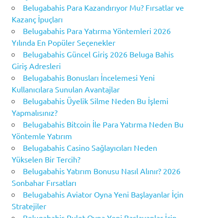
Belugabahis Para Kazandırıyor Mu? Fırsatlar ve
Kazanç İpuçları
Belugabahis Para Yatırma Yöntemleri 2026
Yılında En Popüler Seçenekler
Belugabahis Güncel Giriş 2026 Beluga Bahis
Giriş Adresleri
Belugabahis Bonusları İncelemesi Yeni
Kullanıcılara Sunulan Avantajlar
Belugabahis Üyelik Silme Neden Bu İşlemi
Yapmalısınız?
Belugabahis Bitcoin İle Para Yatırma Neden Bu
Yöntemle Yatırım
Belugabahis Casino Sağlayıcıları Neden
Yükselen Bir Tercih?
Belugabahis Yatırım Bonusu Nasıl Alınır? 2026
Sonbahar Fırsatları
Belugabahis Aviator Oyna Yeni Başlayanlar İçin
Stratejiler
Belugabahis Rulet Oyna Yeni Başlayanlar İçin