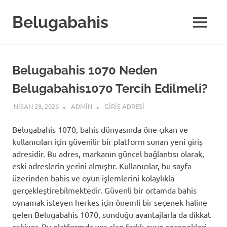
Skip
to
Belugabahis
MENU
content
Belugabahis 1070 Neden
Belugabahis1070 Tercih Edilmeli?
NISAN 28, 2026
ADMIN
GIRIŞ ADRESI
Belugabahis 1070, bahis dünyasında öne çıkan ve
kullanıcıları için güvenilir bir platform sunan yeni giriş
adresidir. Bu adres, markanın güncel bağlantısı olarak,
eski adreslerin yerini almıştır. Kullanıcılar, bu sayfa
üzerinden bahis ve oyun işlemlerini kolaylıkla
gerçekleştirebilmektedir. Güvenli bir ortamda bahis
oynamak isteyen herkes için önemli bir seçenek haline
gelen Belugabahis 1070, sunduğu avantajlarla da dikkat
çekiyor. Bu platformda yer alan farklı oyun seçenekleri