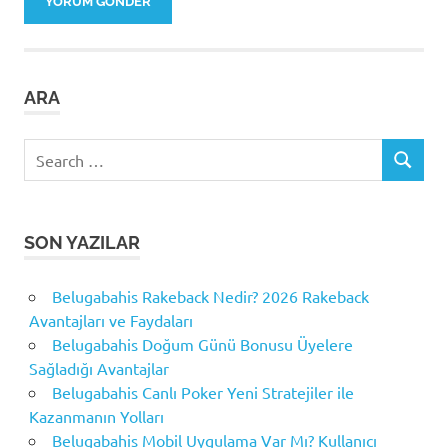
ARA
Search
SEARCH
for:
SON YAZILAR
Belugabahis Rakeback Nedir? 2026 Rakeback
Avantajları ve Faydaları
Belugabahis Doğum Günü Bonusu Üyelere
Sağladığı Avantajlar
Belugabahis Canlı Poker Yeni Stratejiler ile
Kazanmanın Yolları
Belugabahis Mobil Uygulama Var Mı? Kullanıcı