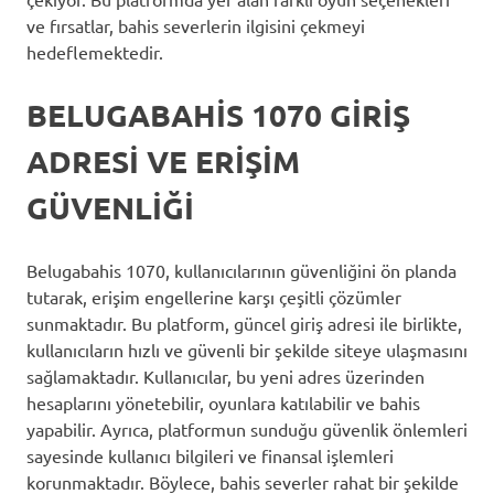
ve fırsatlar, bahis severlerin ilgisini çekmeyi
hedeflemektedir.
BELUGABAHİS 1070 GİRİŞ
ADRESİ VE ERİŞİM
GÜVENLİĞİ
Belugabahis 1070, kullanıcılarının güvenliğini ön planda
tutarak, erişim engellerine karşı çeşitli çözümler
sunmaktadır. Bu platform, güncel giriş adresi ile birlikte,
kullanıcıların hızlı ve güvenli bir şekilde siteye ulaşmasını
sağlamaktadır. Kullanıcılar, bu yeni adres üzerinden
hesaplarını yönetebilir, oyunlara katılabilir ve bahis
yapabilir. Ayrıca, platformun sunduğu güvenlik önlemleri
sayesinde kullanıcı bilgileri ve finansal işlemleri
korunmaktadır. Böylece, bahis severler rahat bir şekilde