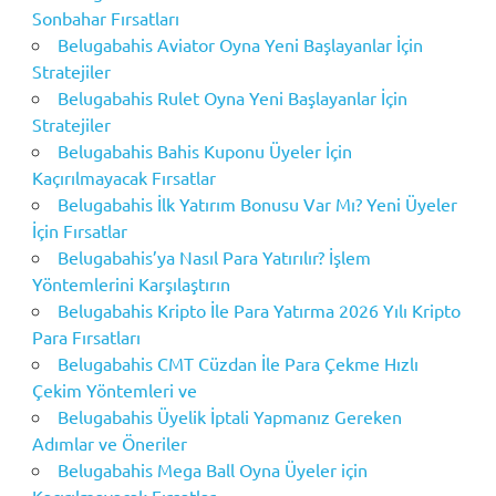
Sonbahar Fırsatları
Belugabahis Aviator Oyna Yeni Başlayanlar İçin
Stratejiler
Belugabahis Rulet Oyna Yeni Başlayanlar İçin
Stratejiler
Belugabahis Bahis Kuponu Üyeler İçin
Kaçırılmayacak Fırsatlar
Belugabahis İlk Yatırım Bonusu Var Mı? Yeni Üyeler
İçin Fırsatlar
Belugabahis’ya Nasıl Para Yatırılır? İşlem
Yöntemlerini Karşılaştırın
Belugabahis Kripto İle Para Yatırma 2026 Yılı Kripto
Para Fırsatları
Belugabahis CMT Cüzdan İle Para Çekme Hızlı
Çekim Yöntemleri ve
Belugabahis Üyelik İptali Yapmanız Gereken
Adımlar ve Öneriler
Belugabahis Mega Ball Oyna Üyeler için