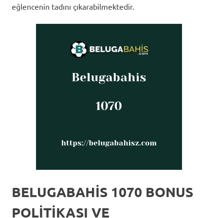
eğlencenin tadını çıkarabilmektedir.
BELUGABAHİS 1070 BONUS
POLİTİKASI VE