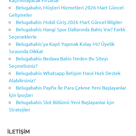
Kaçırılmayacak Fırsatlar
Belugabahis Müşteri Hizmetleri 2026 Mart Güncel
Gelişmeler
Belugabahis Mobil Giriş 2026 Mart Güncel Bilgiler
Belugabahis Hangi Spor Dallarında Bahis Var? Farklı
Seçeneklerle
Belugabahis’ya Kayıt Yapmak Kolay Mı? Üyelik
Sırasında Dikkat
Belugabahis Bedava Bahis Neden Bu Siteyi
Seçmelisiniz?
Belugabahis Whatsapp İletişim Nasıl Hızlı Destek
Alabilirsiniz?
Belugabahis Payfix İle Para Çekme Yeni Başlayanlar
İçin İpuçları
Belugabahis Slot Bölümü Yeni Başlayanlar İçin
Stratejiler
İLETIŞIM