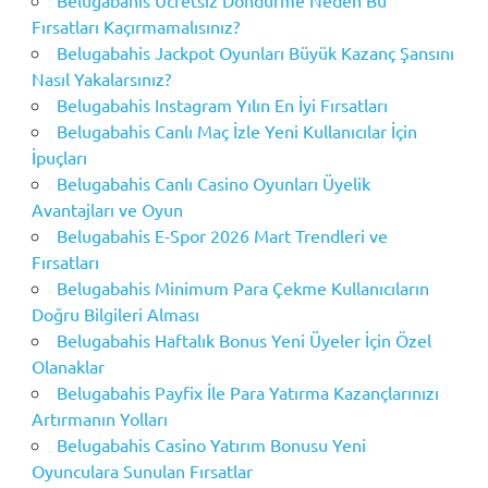
Belugabahis Ücretsiz Döndürme Neden Bu
Fırsatları Kaçırmamalısınız?
Belugabahis Jackpot Oyunları Büyük Kazanç Şansını
Nasıl Yakalarsınız?
Belugabahis Instagram Yılın En İyi Fırsatları
Belugabahis Canlı Maç İzle Yeni Kullanıcılar İçin
İpuçları
Belugabahis Canlı Casino Oyunları Üyelik
Avantajları ve Oyun
Belugabahis E-Spor 2026 Mart Trendleri ve
Fırsatları
Belugabahis Minimum Para Çekme Kullanıcıların
Doğru Bilgileri Alması
Belugabahis Haftalık Bonus Yeni Üyeler İçin Özel
Olanaklar
Belugabahis Payfix İle Para Yatırma Kazançlarınızı
Artırmanın Yolları
Belugabahis Casino Yatırım Bonusu Yeni
Oyunculara Sunulan Fırsatlar