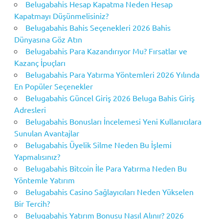
Belugabahis Hesap Kapatma Neden Hesap
Kapatmayı Düşünmelisiniz?
Belugabahis Bahis Seçenekleri 2026 Bahis
Dünyasına Göz Atın
Belugabahis Para Kazandırıyor Mu? Fırsatlar ve
Kazanç İpuçları
Belugabahis Para Yatırma Yöntemleri 2026 Yılında
En Popüler Seçenekler
Belugabahis Güncel Giriş 2026 Beluga Bahis Giriş
Adresleri
Belugabahis Bonusları İncelemesi Yeni Kullanıcılara
Sunulan Avantajlar
Belugabahis Üyelik Silme Neden Bu İşlemi
Yapmalısınız?
Belugabahis Bitcoin İle Para Yatırma Neden Bu
Yöntemle Yatırım
Belugabahis Casino Sağlayıcıları Neden Yükselen
Bir Tercih?
Belugabahis Yatırım Bonusu Nasıl Alınır? 2026