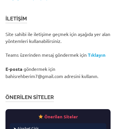
İLETIŞIM
Site sahibi ile iletişime geçmek için aşağıda yer alan
yöntemleri kullanabilirsiniz.
Teams üzerinden mesaj göndermek için
Tıklayın
E-posta
göndermek için
bahisrehberim7@gmail.com
adresini kullanın.
ÖNERILEN SITELER
Önerilen Siteler
➤ Ajaxbet Giriş