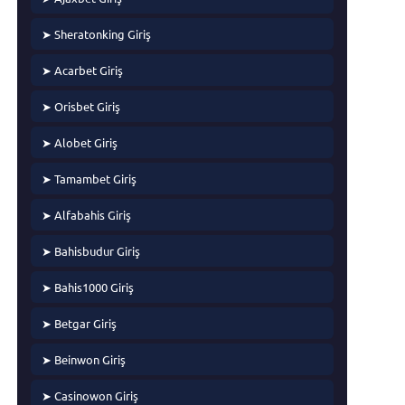
➤ Sheratonking Giriş
➤ Acarbet Giriş
➤ Orisbet Giriş
➤ Alobet Giriş
➤ Tamambet Giriş
➤ Alfabahis Giriş
➤ Bahisbudur Giriş
➤ Bahis1000 Giriş
➤ Betgar Giriş
➤ Beinwon Giriş
➤ Casinowon Giriş