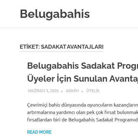
Skip
Belugabahis
to
content
ETIKET:
SADAKAT AVANTAJLARI
Belugabahis Sadakat Prog
Üyeler İçin Sunulan Avanta
HAZIRAN 3, 2026
ADMIN
ÜYELIK
Çevrimiçi bahis dünyasında oyuncuların kazançların
artırmalarına yardımcı olan pek çok fırsat bulunmak
fırsatlardan biri de Belugabahis Sadakat Programıd
READ MORE