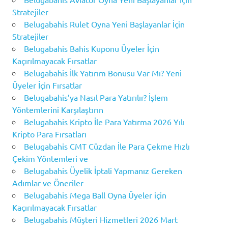
Stratejiler
Belugabahis Rulet Oyna Yeni Başlayanlar İçin
Stratejiler
Belugabahis Bahis Kuponu Üyeler İçin
Kaçırılmayacak Fırsatlar
Belugabahis İlk Yatırım Bonusu Var Mı? Yeni
Üyeler İçin Fırsatlar
Belugabahis’ya Nasıl Para Yatırılır? İşlem
Yöntemlerini Karşılaştırın
Belugabahis Kripto İle Para Yatırma 2026 Yılı
Kripto Para Fırsatları
Belugabahis CMT Cüzdan İle Para Çekme Hızlı
Çekim Yöntemleri ve
Belugabahis Üyelik İptali Yapmanız Gereken
Adımlar ve Öneriler
Belugabahis Mega Ball Oyna Üyeler için
Kaçırılmayacak Fırsatlar
Belugabahis Müşteri Hizmetleri 2026 Mart