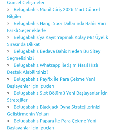
Güncel Gelişmeler
Belugabahis Mobil Giriş 2026 Mart Güncel
Bilgiler
Belugabahis Hangi Spor Dallarında Bahis Var?
Farklı Seçeneklerle
Belugabahis’ya Kayıt Yapmak Kolay Mı? Üyelik
Sırasında Dikkat
Belugabahis Bedava Bahis Neden Bu Siteyi
Seçmelisiniz?
Belugabahis Whatsapp İletişim Nasıl Hızlı
Destek Alabilirsiniz?
Belugabahis Payfix İle Para Çekme Yeni
Başlayanlar İçin İpuçları
Belugabahis Slot Bölümü Yeni Başlayanlar İçin
Stratejiler
Belugabahis Blackjack Oyna Stratejilerinizi
Geliştirmenin Yolları
Belugabahis Papara İle Para Çekme Yeni
Başlayanlar İçin İpuçları