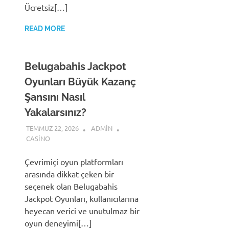
Ücretsiz[…]
READ MORE
Belugabahis Jackpot
Oyunları Büyük Kazanç
Şansını Nasıl
Yakalarsınız?
TEMMUZ 22, 2026
ADMIN
CASINO
Çevrimiçi oyun platformları
arasında dikkat çeken bir
seçenek olan Belugabahis
Jackpot Oyunları, kullanıcılarına
heyecan verici ve unutulmaz bir
oyun deneyimi[…]