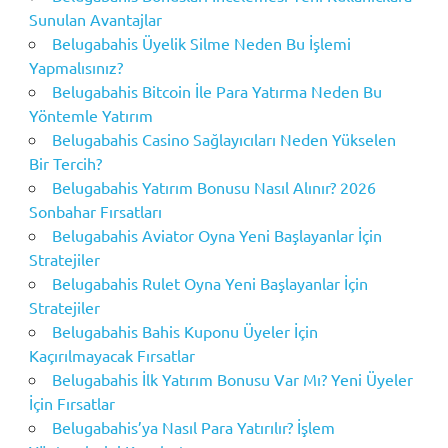
Sunulan Avantajlar
Belugabahis Üyelik Silme Neden Bu İşlemi
Yapmalısınız?
Belugabahis Bitcoin İle Para Yatırma Neden Bu
Yöntemle Yatırım
Belugabahis Casino Sağlayıcıları Neden Yükselen
Bir Tercih?
Belugabahis Yatırım Bonusu Nasıl Alınır? 2026
Sonbahar Fırsatları
Belugabahis Aviator Oyna Yeni Başlayanlar İçin
Stratejiler
Belugabahis Rulet Oyna Yeni Başlayanlar İçin
Stratejiler
Belugabahis Bahis Kuponu Üyeler İçin
Kaçırılmayacak Fırsatlar
Belugabahis İlk Yatırım Bonusu Var Mı? Yeni Üyeler
İçin Fırsatlar
Belugabahis’ya Nasıl Para Yatırılır? İşlem