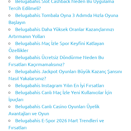
Belugabahis Slot Cashback Neden Bu Uygulama
Tercih Edilmeli?
Belugabahis Tombala Oyna 3 Adımda Hızla Oyuna
Başlayın
Belugabahis Daha Yüksek Oranlar Kazançlarınızı
Artırmanın Yolları
Belugabahis Maç İzle Spor Keyfini Katlayan
Özellikler
Belugabahis Ücretsiz Döndürme Neden Bu
Fırsatları Kaçırmamalısınız?
Belugabahis Jackpot Oyunları Büyük Kazanç Şansını
Nasıl Yakalarsınız?
Belugabahis Instagram Yılın En İyi Fırsatları
Belugabahis Canlı Maç İzle Yeni Kullanıcılar İçin
İpuçları
Belugabahis Canlı Casino Oyunları Üyelik
Avantajları ve Oyun
Belugabahis E-Spor 2026 Mart Trendleri ve
Fırsatları