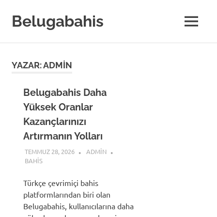
Skip
to
Belugabahis
MENU
content
YAZAR:
ADMIN
Belugabahis Daha
Yüksek Oranlar
Kazançlarınızı
Artırmanın Yolları
TEMMUZ 28, 2026
ADMIN
BAHIS
Türkçe çevrimiçi bahis
platformlarından biri olan
Belugabahis, kullanıcılarına daha