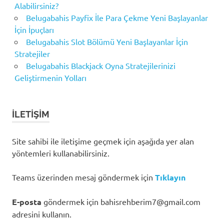
Alabilirsiniz?
Belugabahis Payfix İle Para Çekme Yeni Başlayanlar
İçin İpuçları
Belugabahis Slot Bölümü Yeni Başlayanlar İçin
Stratejiler
Belugabahis Blackjack Oyna Stratejilerinizi
Geliştirmenin Yolları
İLETIŞIM
Site sahibi ile iletişime geçmek için aşağıda yer alan
yöntemleri kullanabilirsiniz.
Teams üzerinden mesaj göndermek için
Tıklayın
E-posta
göndermek için
bahisrehberim7@gmail.com
adresini kullanın.